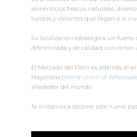
alimenticios frescos, naturales, diver
turistas y visitantes que llegan a la 
Su localización estratégica, un fuert
diferenciada y de calidad, convierten
El Mercado del Patio es, además, el 
Mayoristas (
World Union of Wholesale
alrededor del mundo.
Te invitamos a recorrer este nuevo pa