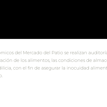
nómicos del Mercado del Patio se realizan audito
vación de los alimentos, las condiciones de alm
ilicia, con el fin de asegurar la inocuidad alime
o.