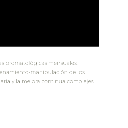
rías bromatológicas mensuales,
acenamiento-manipulación de los
ntaria y la mejora continua como ejes